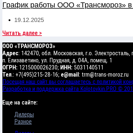
График работы ООО «Трансмороз» в к
19.12.2025
Читать далее >
ООО «ТРАНСМОРОЗ»
Адрес
: 142470, обл. Московская, г.о. Электросталь,
п. Елизаветино, ул. Прудная, д. 04А, помещ. 1
ОГРН:
1215000026230;
ИНН:
5031140511
Тел
.: +7(495)215-28-16;
e@mail
: trm@trans-moroz.ru
Посещая наш сайт вы соглашаетесь с политикой ко
Разработка и поддержка сайта Kolotovkin.PRO © 20
Еще на сайте:
Дилеры
Разное