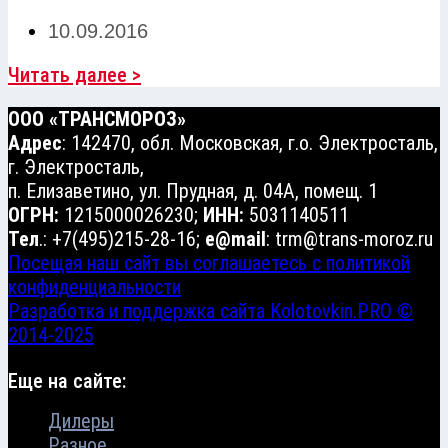
10.09.2016
Читать далее >
ООО «ТРАНСМОРОЗ»
Адрес
: 142470, обл. Московская, г.о. Электросталь,
г. Электросталь,
п. Елизаветино, ул. Прудная, д. 04А, помещ. 1
ОГРН:
1215000026230;
ИНН:
5031140511
Тел
.: +7(495)215-28-16;
e@mail
: trm@trans-moroz.ru
Посещая наш сайт вы соглашаетесь с политикой
конфиденциальности
Разработка и поддержка сайта Kolotovkin.PRO ©
2014-2025
Еще на сайте:
Дилеры
Разное