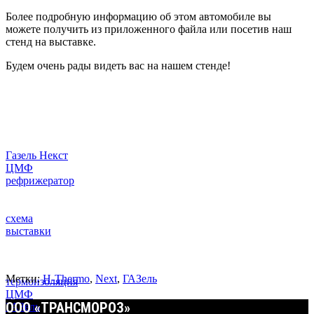
Более подробную информацию об этом автомобиле вы
можете получить из приложенного файла или посетив наш
стенд на выставке.
Будем очень рады видеть вас на нашем стенде!
Газель Некст
ЦМФ
рефрижератор
схема
выставки
Метки:
H-Thermo
,
Next
,
ГАЗель
термоизоляция
ЦМФ
ООО «ТРАНСМОРОЗ»
ГАЗель